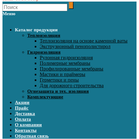
Меню
Каталог продукции
Теплоизоляция
Теплоизоляция на основе каменной ваты
Экструзионный пенополистирол
Гидроизоляция
Рулонная гидроизоляция
Полимерные мембраны
Профилированные мембраны
Мастики и праймеры
Герметики и пены
Для дорожного строительства
Огнезащита и тех. изоляция
Комплектующие
Акции
Прайс
Доставка
Оплата
О компании
Контакты
Обратная связь