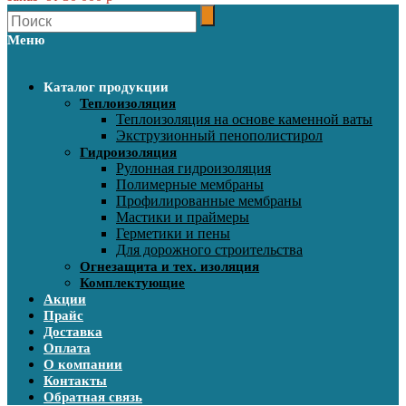
Меню
Каталог продукции
Теплоизоляция
Теплоизоляция на основе каменной ваты
Экструзионный пенополистирол
Гидроизоляция
Рулонная гидроизоляция
Полимерные мембраны
Профилированные мембраны
Мастики и праймеры
Герметики и пены
Для дорожного строительства
Огнезащита и тех. изоляция
Комплектующие
Акции
Прайс
Доставка
Оплата
О компании
Контакты
Обратная связь