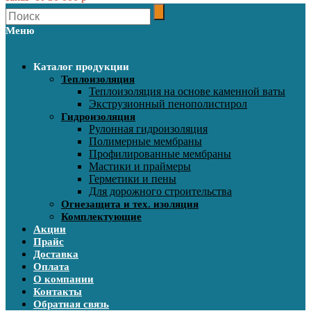
Меню
Каталог продукции
Теплоизоляция
Теплоизоляция на основе каменной ваты
Экструзионный пенополистирол
Гидроизоляция
Рулонная гидроизоляция
Полимерные мембраны
Профилированные мембраны
Мастики и праймеры
Герметики и пены
Для дорожного строительства
Огнезащита и тех. изоляция
Комплектующие
Акции
Прайс
Доставка
Оплата
О компании
Контакты
Обратная связь