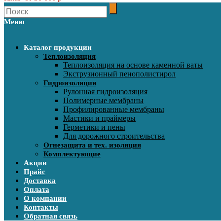
Меню
Каталог продукции
Теплоизоляция
Теплоизоляция на основе каменной ваты
Экструзионный пенополистирол
Гидроизоляция
Рулонная гидроизоляция
Полимерные мембраны
Профилированные мембраны
Мастики и праймеры
Герметики и пены
Для дорожного строительства
Огнезащита и тех. изоляция
Комплектующие
Акции
Прайс
Доставка
Оплата
О компании
Контакты
Обратная связь