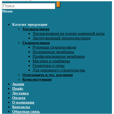
Меню
Каталог продукции
Теплоизоляция
Теплоизоляция на основе каменной ваты
Экструзионный пенополистирол
Гидроизоляция
Рулонная гидроизоляция
Полимерные мембраны
Профилированные мембраны
Мастики и праймеры
Герметики и пены
Для дорожного строительства
Огнезащита и тех. изоляция
Комплектующие
Акции
Прайс
Доставка
Оплата
О компании
Контакты
Обратная связь