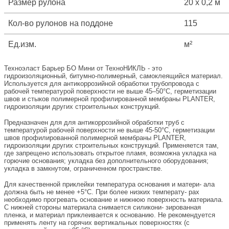
Размер рулона
20 х 0,2 м
Кол-во рулонов на поддоне
115
Ед.изм.
м²
Техноэласт Барьер БО Мини от ТехноНИКЛЬ - это
гидроизоляционный, битумно-полимерный, самоклеящийся материал.
Используется для антикоррозийной обработки трубопровода с
рабочей температурой поверхности не выше 45–50°С, герметизации
швов и стыков полимерной профилированной мембраны PLANTER,
гидроизоляции других строительных конструкций.
Предназначен для для антикоррозийной обработки труб с
температурой рабочей поверхности не выше 45-50°С, герметизации
швов профилированной полимерной мембраны PLANTER,
гидроизоляции других строительных конструкций. Применяется там,
где запрещено использовать открытое пламя, возможна укладка на
горючие основания; укладка без дополнительного оборудования;
укладка в замкнутом, ограниченном пространстве.
Для качественной приклейки температура основания и матери- ала
должна быть не менее +5°С. При более низких температу- рах
необходимо прогревать основание и нижнюю поверхность материала.
С нижней стороны материала снимается силикони- зированная
пленка, и материал приклеивается к основанию. Не рекомендуется
применять ленту на горячих вертикальных поверхностях (с