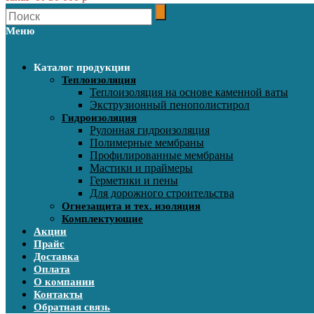
Меню
Каталог продукции
Теплоизоляция
Теплоизоляция на основе каменной ваты
Экструзионный пенополистирол
Гидроизоляция
Рулонная гидроизоляция
Полимерные мембраны
Профилированные мембраны
Мастики и праймеры
Герметики и пены
Для дорожного строительства
Огнезащита и тех. изоляция
Комплектующие
Акции
Прайс
Доставка
Оплата
О компании
Контакты
Обратная связь