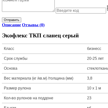
Отправить
Описание
Отзывы (0)
Экофлекс ТКП сланец серый
Класс
бизнесс
Срок службы
20-25 лет
Основа
стеклоткан
Вес материала (кг /кв.м) /толщина (мм)
3,8
Размер рулона
10 х 1 м
Кол-во рулонов на поддоне
23
Ед.изм.
м²