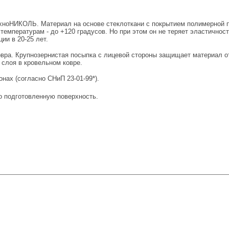
хноНИКОЛЬ. Материал на основе стеклоткани с покрытием полимерной п
мпературам - до +120 градусов. Но при этом он не теряет эластичности
ии в 20-25 лет.
овра. Крупнозернистая посыпка с лицевой стороны защищает материал 
 слоя в кровельном ковре.
нах (согласно СНиП 23-01-99*).
о подготовленную поверхность.