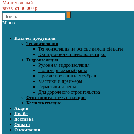
Минимальный
заказ от 30 000 р
Меню
Каталог продукции
Теплоизоляция
Теплоизоляция на основе каменной ваты
Экструзионный пенополистирол
Гидроизоляция
Рулонная гидроизоляция
Полимерные мембраны
Профилированные мембраны
Мастики и праймеры
Герметики и пены
Для дорожного строительства
Огнезащита и тех. изоляция
Комплектующие
Акции
Прайс
Доставка
Оплата
О компании