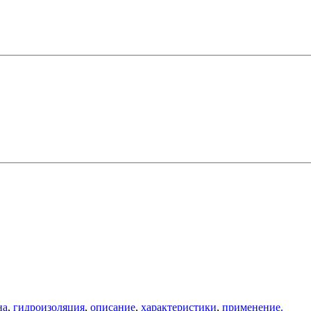
на
,
гидроизоляция
,
описание
,
характеристики
,
применение.