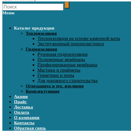
Меню
Каталог продукции
Теплоизоляция
Теплоизоляция на основе каменной ваты
Экструзионный пенополистирол
Гидроизоляция
Рулонная гидроизоляция
Полимерные мембраны
Профилированные мембраны
Мастики и праймеры
Герметики и пены
Для дорожного строительства
Огнезащита и тех. изоляция
Комплектующие
Акции
Прайс
Доставка
Оплата
О компании
Контакты
Обратная связь