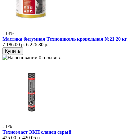
- 13%
Мастика битумная Технониколь кровельная №21 20 кг
7 186.00 р.
6 226.80 р.
- 1%
Техноэласт ЭКП сланец серый
425.00 р.
420.05 р.