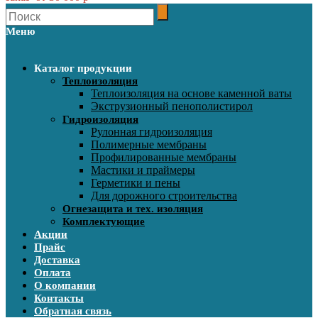
Меню
Каталог продукции
Теплоизоляция
Теплоизоляция на основе каменной ваты
Экструзионный пенополистирол
Гидроизоляция
Рулонная гидроизоляция
Полимерные мембраны
Профилированные мембраны
Мастики и праймеры
Герметики и пены
Для дорожного строительства
Огнезащита и тех. изоляция
Комплектующие
Акции
Прайс
Доставка
Оплата
О компании
Контакты
Обратная связь