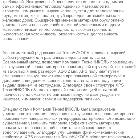
требований. Экструзионный пенополистирол является одним из
самых эффективных теплоизоляционных материалов на
строительном рынке и широко используется для теплоизоляции
фундаментов, крыш, полов, трубопроводов, автомобильных и
железных дорог. Обширное применение материала обусловлено
уникальными и ценными свойствами, объединенными в одном
материале: низкая теплопроводность, высокая прочность,
биологическая устойчивость, экологичность и долговечность
использования.
Ассортиментный ряд компании ТехноНИКОЛЬ включает широкий
выбор продукции для различных видов строительства.
Современный метод позволяет Компании ТехноНИКОЛЬ производить
экструзионный пенополистирол с равномерной структурой, состоящий
из закрытых ячеек размером 0,1-0,2 мм. XPS получают путем
смешивания гранул полистирола при повышенной температуре и
давлении с введением вспенивающего агента и последующим
выдавливанием из экструдера. Благодаря своей структуре XPS
ТехноНИКОЛЬ обладает хорошей теплоизоляцией и высокой
прочностью на сжатие, не впитывает воду, не дает усадки, не
набухает, химически стоек и не подвержен гниению.
Специалистами Компании ТехноНИКОЛЬ была разработана
уникальная технология получения экструзионного пенополистирола с
применением наноразмерных углеродных материалов. Это позволило
существенно увеличить тепловую эффективность материала,
повысить его прочность, обеспечить низкий коэффициент
водопоглащения. Благодаря улучшенным физико-механические
свойствам, XPS производства ТехноНИКОЛЬ обладает прекрасными