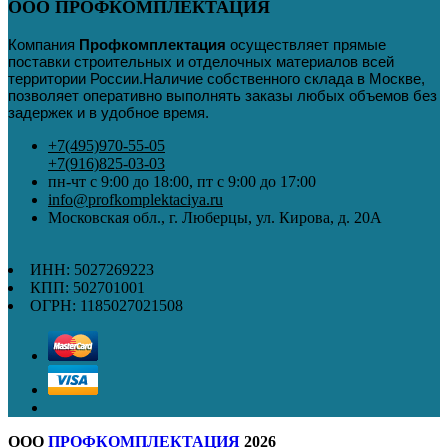
ООО ПРОФКОМПЛЕКТАЦИЯ
Компания
Профкомплектация
осуществляет прямые
поставки строительных и отделочных материалов всей
территории России
.
Наличие собственного склада в Москве,
позволяет оперативно выполнять заказы любых объемов без
задержек и в удобное время.
+7(495)970-55-05
+7(916)825-03-03
пн-чт с 9:00 до 18:00, пт с 9:00 до 17:00
info@profkomplektaciya.ru
Московская обл., г. Люберцы, ул. Кирова, д. 20А
ИНН: 5027269223
КПП: 502701001
ОГРН: 1185027021508
ООО
ПРОФКОМПЛЕКТАЦИЯ
2026