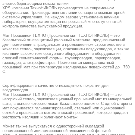
энергосберегающими показателями.
XPS компании ТехноНИКОЛЬ производится на современном
оборудовании.
Производственные линии оснащены компьютерной
системой управления. На каждом заводе установлена научная
лаборатория, осуществляющая непрерывный многоступенчатый
контроль качества выпускаемой продукции.
Мат Прошивной ТЕХНО (Прошивной мат ТЕХНОНИКОЛЬ) – это
базальтовый огнезащитный рулонный материал, предназначенный
для применения в гражданском и промышленном строительстве в
качестве тепло-, звукоизоляции, огнезащиты воздуховодов, а так же
изоляции высоко температурного оборудования и оборудования
сложной геометрической формы, трубопроводов, паропроводов,
газоходов, электрофильтров. Применяется минераловатный
прошивной мат при температуре изолируемых поверхностей до +750
С.
Сертифицирован в качестве огнезащитного покрытия для
воздуховодов.
Мат Прошивной ТЕХНО (Прошивной мат ТЕХНОНИКОЛЬ) — это
негорючий тепло-, звукоизоляционный прошивной мат из минеральной
ваты, в основе которого лежит базальтовое волокно. С одной стороны
мат покрывается гальванизированной, стальной или оцинкованной
сеткой и прошивается металлической проволокой, которые придают
жесткость изоляции и облегчают монтаж.
Может так же выпускаться с односторонней обкладкой
неармированной или армированной алюминиевой фольгой.