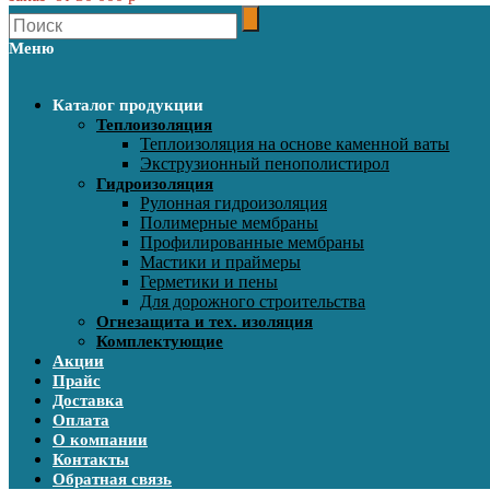
Меню
Каталог продукции
Теплоизоляция
Теплоизоляция на основе каменной ваты
Экструзионный пенополистирол
Гидроизоляция
Рулонная гидроизоляция
Полимерные мембраны
Профилированные мембраны
Мастики и праймеры
Герметики и пены
Для дорожного строительства
Огнезащита и тех. изоляция
Комплектующие
Акции
Прайс
Доставка
Оплата
О компании
Контакты
Обратная связь