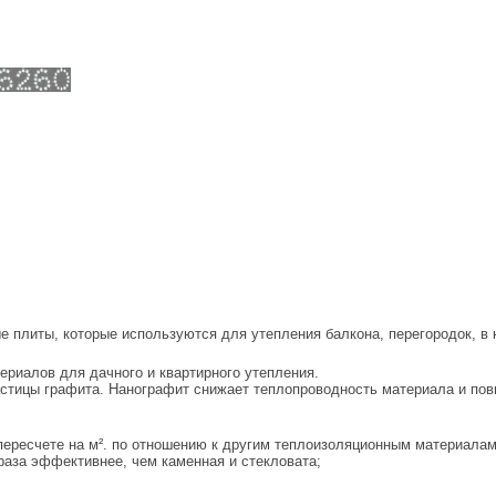
литы, которые используются для утепления балкона, перегородок, в к
иалов для дачного и квартирного утепления.
ицы графита. Нанографит снижает теплопроводность материала и пов
пересчете на м². по отношению к другим теплоизоляционным материалам
 раза эффективнее, чем каменная и стекловата;