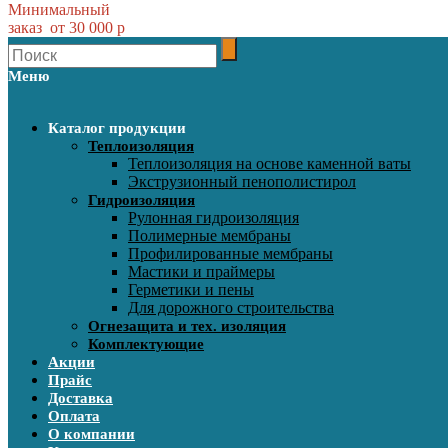
Минимальный
заказ от 30 000 р
Меню
Каталог продукции
Теплоизоляция
Теплоизоляция на основе каменной ваты
Экструзионный пенополистирол
Гидроизоляция
Рулонная гидроизоляция
Полимерные мембраны
Профилированные мембраны
Мастики и праймеры
Герметики и пены
Для дорожного строительства
Огнезащита и тех. изоляция
Комплектующие
Акции
Прайс
Доставка
Оплата
О компании