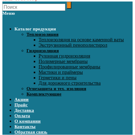
Меню
Каталог продукции
Теплоизоляция
Теплоизоляция на основе каменной ваты
Экструзионный пенополистирол
Гидроизоляция
Рулонная гидроизоляция
Полимерные мембраны
Профилированные мембраны
Мастики и праймеры
Герметики и пены
Для дорожного строительства
Огнезащита и тех. изоляция
Комплектующие
Акции
Прайс
Доставка
Оплата
О компании
Контакты
Обратная связь