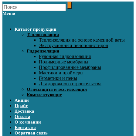
Меню
Каталог продукции
Теплоизоляция
Теплоизоляция на основе каменной ваты
Экструзионный пенополистирол
Гидроизоляция
Рулонная гидроизоляция
Полимерные мембраны
Профилированные мембраны
Мастики и праймеры
Герметики и пены
Для дорожного строительства
Огнезащита и тех. изоляция
Комплектующие
Акции
Прайс
Доставка
Оплата
О компании
Контакты
Обратная связь