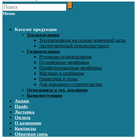
Меню
Каталог продукции
Теплоизоляция
Теплоизоляция на основе каменной ваты
Экструзионный пенополистирол
Гидроизоляция
Рулонная гидроизоляция
Полимерные мембраны
Профилированные мембраны
Мастики и праймеры
Герметики и пены
Для дорожного строительства
Огнезащита и тех. изоляция
Комплектующие
Акции
Прайс
Доставка
Оплата
О компании
Контакты
Обратная связь