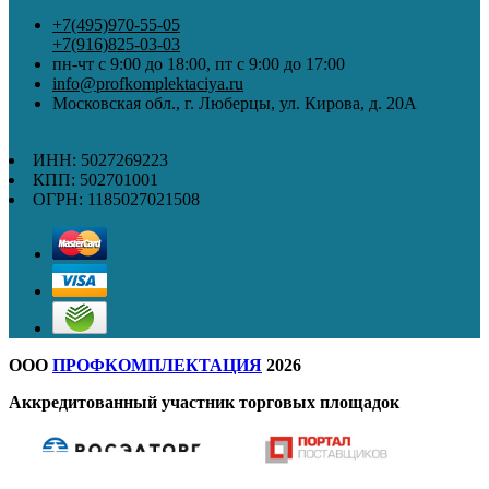
+7(495)970-55-05
+7(916)825-03-03
пн-чт с 9:00 до 18:00, пт с 9:00 до 17:00
info@profkomplektaciya.ru
Московская обл., г. Люберцы, ул. Кирова, д. 20А
ИНН: 5027269223
КПП: 502701001
ОГРН: 1185027021508
ООО
ПРОФКОМПЛЕКТАЦИЯ
2026
Аккредитованный участник торговых площадок