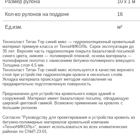
Размер рулона
10 х 1 м
Кол-во рулонов на поддоне
16
Ед.изм.
м²
Техноэласт Титан Тop синий микс — гидроизоляционный кровельный
материал премиум класса от ТехноНИКОЛЬ. Скрок эксплуатации до
35 лет. Верхняя часть гидроизоляции покрыта базальтовой посыпкой
синего цвета, нижняя — полимерной пленкой, основа материала —
полиэфирное полотно с нанесением битумно-полимерного вяжущего.
Толщина слоя 4,5 мм.
Техноэласт Титан Тop синий микс используется в качестве верхнего
слоя при устройстве гидроизоляции кровли в несколько слоёв.
Укладка материала происходит методом наплавления на
предварительно подготовленную поверхность.
Предназначен для устройства кровельного ковра зданий и
сооружений. Материал имеет базальтовую посыпку, обладающую
широкой цветовой гаммой. Возможно применение на кровлях с
большим уклоном.
Согласно "Руководству для проектирования и устройства кровель из
битумно-полимерных материалов кровельной компании
«ТехноНИКОЛЬ»", может использоваться во всех климатических
районах по СНиП 23-01.