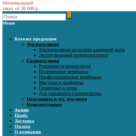
Минимальный
заказ от 30 000 р
Меню
Каталог продукции
Теплоизоляция
Теплоизоляция на основе каменной ваты
Экструзионный пенополистирол
Гидроизоляция
Рулонная гидроизоляция
Полимерные мембраны
Профилированные мембраны
Мастики и праймеры
Герметики и пены
Для дорожного строительства
Огнезащита и тех. изоляция
Комплектующие
Акции
Прайс
Доставка
Оплата
О компании