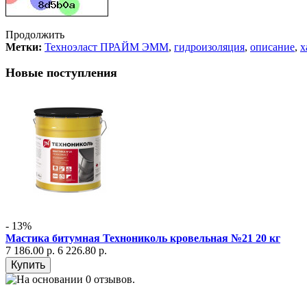
Продолжить
Метки:
Техноэласт ПРАЙМ ЭММ
,
гидроизоляция
,
описание
,
х
Новые поступления
- 13%
Мастика битумная Технониколь кровельная №21 20 кг
7 186.00 р.
6 226.80 р.