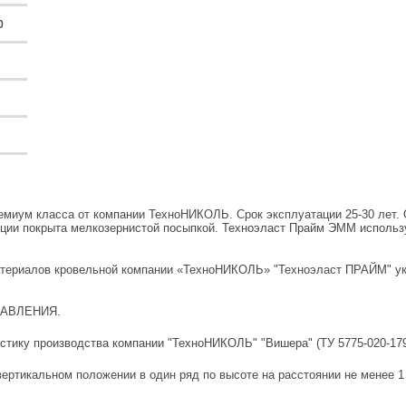
р
иум класса от компании ТехноНИКОЛЬ. Срок эксплуатации 25-30 лет. 
ции покрыта мелкозернистой посыпкой. Техноэласт Прайм ЭММ используе
материалов кровельной компании «ТехноНИКОЛЬ» "Техноэласт ПРАЙМ" у
АПЛАВЛЕНИЯ.
тику производства компании "ТехноНИКОЛЬ" "Вишера" (ТУ 5775-020-179
ртикальном положении в один ряд по высоте на расстоянии не менее 1 