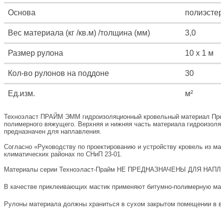
Основа
полиэсте
Вес материала (кг /кв.м) /толщина (мм)
3,0
Размер рулона
10 х 1 м
Кол-во рулонов на поддоне
30
Ед.изм.
м²
Техноэласт ПРАЙМ ЭММ гидроизоляционный кровельный материал Прем
полимерного вяжущего. Верхняя и нижняя часть материала гидроизоля
предназначен для наплавления.
Согласно «Руководству по проектированию и устройству кровель из 
климатических районах по СНиП 23-01.
Материалы серии Техноэласт-Прайм НЕ ПРЕДНАЗНАЧЕНЫ ДЛЯ Н
В качестве приклеивающих мастик применяют битумно-полимерную мас
Рулоны материала должны храниться в сухом закрытом помещении в ве